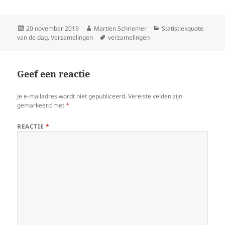
Geplaatst
Auteur
Categorieën
20 november 2019
Martien Schriemer
Statistiekquote
op
Tags
van de dag
,
Verzamelingen
verzamelingen
Geef een reactie
Je e-mailadres wordt niet gepubliceerd.
Vereiste velden zijn
gemarkeerd met
*
REACTIE
*