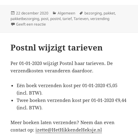
Geplaatst
Categorieën
Tags
22 december 2020
Algemeen
bezorging
,
pakket
,
op
pakketbezorging
,
post
,
postnl
,
tarief
,
Tarieven
,
verzending
op Postnl wijzigt haar tarieven per 01-01-2021
Geeft een reactie
Postnl wijzigt tarieven
Per 01-01-2020 wijzigt Postnl haar tarieven. De
verzendkosten veranderen daardoor.
Eén boek verzenden kost per 01-01-2020 €5,05
(incl. BTW).
Twee boeken verzenden kost per 01-01-2020 €9,44
(incl. BTW).
Meer boeken laten verzenden? Neem dan even
contact op:
izette@HetHikkendeHeksje.nl