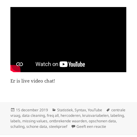
Er is live video chat!
Geplaatst
Categorieën
Tags
15 december 2019
Statistiek
,
Syntax
,
YouTube
centrale
op
vraag
,
data cleaning
,
freq all
,
hercoderen
,
kruisvariabelen
,
labeling
,
labels
,
missing values
,
ontbrekende waarden
,
opschonen data
,
op Première data 
schaling
,
schone data
,
steekproef
Geeft een reactie