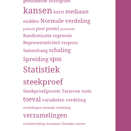
gemiddelde
Histogram
kansen
mediaan
kerst
Normale verdeling
midden
post
postnl
politiek
provincie
Randomisatie
regressie
Representativiteit
respons
schaling
Samenhang
spss
Spreiding
Statistiek
steekproef
Steekproefgrootte
Tarieven
toets
toeval
variabelen
verdeling
verdelingen normale verdeling
verzamelingen
voorbereiding tentamen
Youtube
zuiver