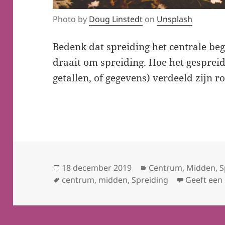
Photo by
Doug Linstedt
on
Unsplash
Bedenk dat spreiding het centrale begri
draait om spreiding. Hoe het gesprei
getallen, of gegevens) verdeeld zijn
Geplaatst
Categorieën
18 december 2019
Centrum
,
Midden
,
S
op
Tags
centrum
,
midden
,
Spreiding
Geeft een 