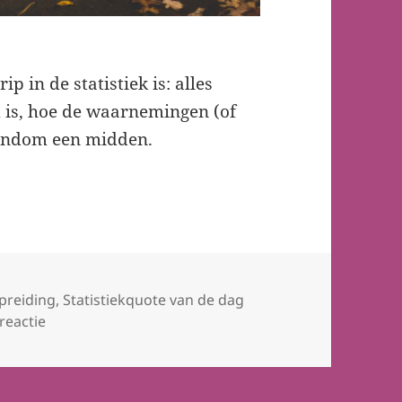
p in de statistiek is: alles
d is, hoe de waarnemingen (of
 rondom een midden.
preiding
,
Statistiekquote van de dag
op Spreiding is de basis van statistiek
reactie