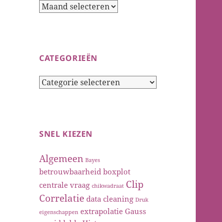
Archieven
CATEGORIEËN
Categorieën
SNEL KIEZEN
Algemeen
Bayes
betrouwbaarheid
boxplot
Clip
centrale vraag
chikwadraat
Correlatie
data cleaning
Druk
extrapolatie
Gauss
eigenschappen