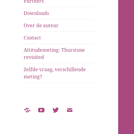
Partners
Downloads
Over de auteur
Contact
Attitudemeting: Thurstone
revisited
Zelfde vraag, verschillende
meting?
Over
YouTube
Twitter
E-
de
mail
auteur