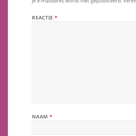
Je e-mailadres wordt niet gepubliceerd.
Verei
REACTIE
*
NAAM
*