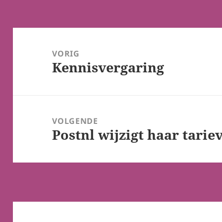
Bericht
navigatie
VORIG
Kennisvergaring
Vorig
bericht:
VOLGENDE
Postnl wijzigt haar tarie
Volgend
bericht: