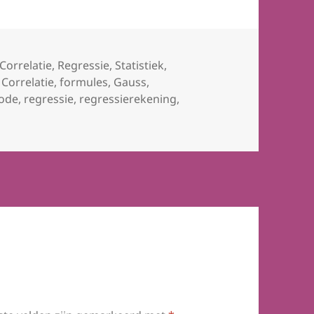
Categorieën
Correlatie
,
Regressie
,
Statistiek
,
s
,
Correlatie
,
formules
,
Gauss
,
ode
,
regressie
,
regressierekening
,