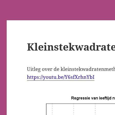
Kleinstekwadrat
Uitleg over de kleinstekwadratenmeth
https://youtu.be/Y6sfXrhnYbI