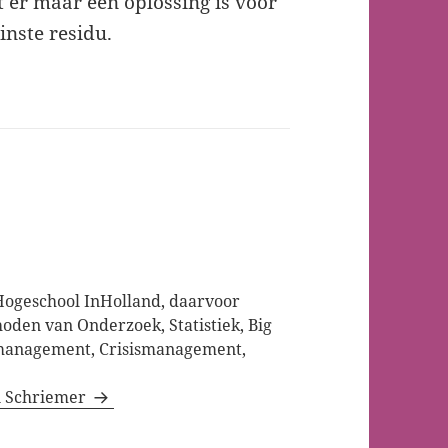
t er maar één oplossing is voor
inste residu.
 Hogeschool InHolland, daarvoor
oden van Onderzoek, Statistiek, Big
emanagement, Crisismanagement,
en Schriemer