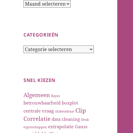
Archieven
CATEGORIEËN
Categorieën
SNEL KIEZEN
Algemeen
Bayes
betrouwbaarheid
boxplot
Clip
centrale vraag
chikwadraat
Correlatie
data cleaning
Druk
extrapolatie
Gauss
eigenschappen