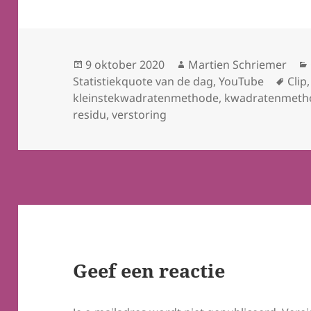
Geplaatst
Auteur
9 oktober 2020
Martien Schriemer
op
Tag
Statistiekquote van de dag
,
YouTube
Clip
kleinstekwadratenmethode
,
kwadratenmeth
residu
,
verstoring
Geef een reactie