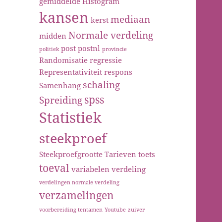
gemiddelde
Histogram
kansen
mediaan
kerst
Normale verdeling
midden
post
postnl
politiek
provincie
Randomisatie
regressie
Representativiteit
respons
schaling
Samenhang
spss
Spreiding
Statistiek
steekproef
Steekproefgrootte
Tarieven
toets
toeval
variabelen
verdeling
verdelingen normale verdeling
verzamelingen
voorbereiding tentamen
Youtube
zuiver