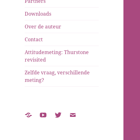
Partners
Downloads
Over de auteur
Contact
Attitudemeting: Thurstone
revisited
Zelfde vraag, verschillende
meting?
Over
YouTube
Twitter
E-
de
mail
auteur